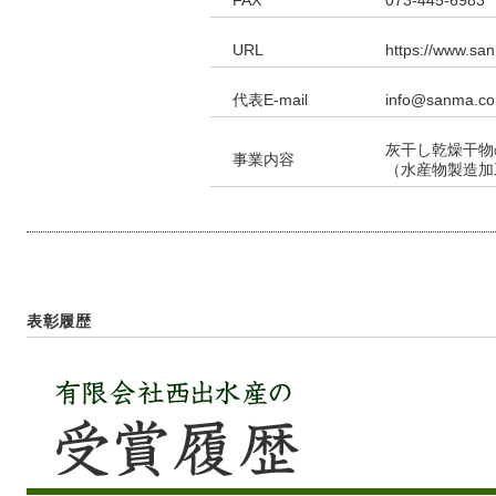
FAX
073‐445‐6983
URL
https://www.san
代表E-mail
info@sanma.co.
灰干し乾燥干物
事業内容
（水産物製造加
表彰履歴