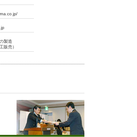
ma.co.jp/
jp
の製造
工販売）