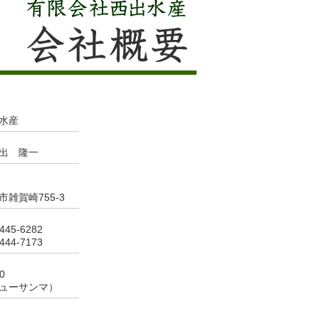
水産
出 隆一
雑賀崎755-3
45‐6282
44‐7173
0
ューサンマ）