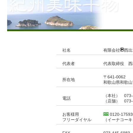
社名
有限会社
西出
代表者
代表取締役 西
〒641‐0062
所在地
和歌山県和歌山市
（本社） 073‐4
電話
（店舗） 073‐4
お客様用
0120-17593
フリーダイヤル
（イーナコーキ