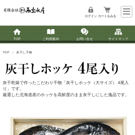
ログイン
カートをみる
TOP
ご利用案内
お問い合せ
サイトマップ
TOP
灰干し干物
灰干乾燥で作ったこだわり干物「灰干しホッケ（大サイズ） 4尾入
り」です。
厳選した北海道産のホッケを高鮮度のまま灰干しにした逸品です。