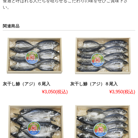
食通と呼ばれる人たちを唸らせるこだわりの味をぜひご賞味下さ
い。
関連商品
灰干し鯵（アジ）６尾入
灰干し鯵（アジ）８尾入
¥3,050
(税込)
¥3,950
(税込)