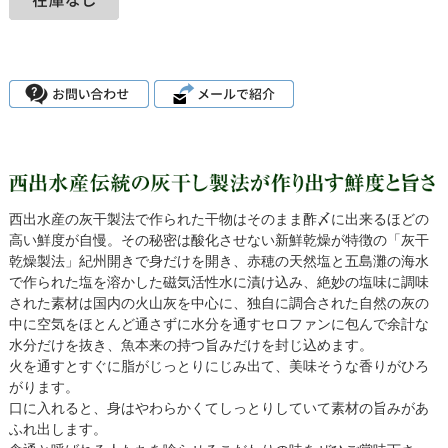
西出水産の灰干製法で作られた干物はそのまま酢〆に出来るほどの
高い鮮度が自慢。その秘密は酸化させない新鮮乾燥が特徴の「灰干
乾燥製法」紀州開きで身だけを開き、赤穂の天然塩と五島灘の海水
で作られた塩を溶かした磁気活性水に漬け込み、絶妙の塩味に調味
された素材は国内の火山灰を中心に、独自に調合された自然の灰の
中に空気をほとんど通さずに水分を通すセロファンに包んで余計な
水分だけを抜き、魚本来の持つ旨みだけを封じ込めます。
火を通すとすぐに脂がじっとりにじみ出て、美味そうな香りがひろ
がります。
口に入れると、身はやわらかくてしっとりしていて素材の旨みがあ
ふれ出します。