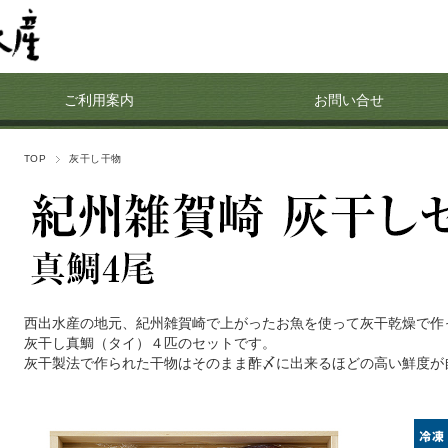
ご利用案内
お問い合せ
TOP
灰干し干物
西出水産の地元、紀州雑賀崎で上がったお魚を使って灰干乾燥で作
灰干し真鯛（タイ）４匹のセットです。
灰干製法で作られた干物はそのまま酢〆に出来るほどの高い鮮度が