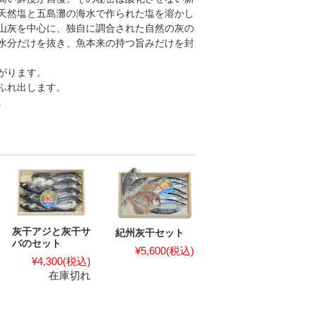
天然塩と五島灘の海水で作られた塩を溶かし
山灰を中心に、独自に調合された自然の灰の
水分だけを抜き、魚本来の持つ旨みだけを封
がります。
ふれ出します。
。
灰干アジと灰干サ
紀州灰干セット
バのセット
¥5,600
(税込)
¥4,300
(税込)
在庫切れ