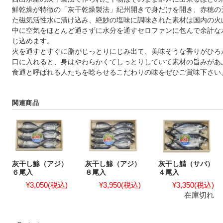
鮮乾燥が特徴の「灰干乾燥製法」紀州開きで身だけを開き、赤穂の
た磁気活性水に漬け込み、絶妙の塩味に調味された素材は国内の火
中に空気をほとんど通さずに水分を通すセロファンに包んで余計な
じ込めます。
火を通すとすぐに脂がじっとりにじみ出て、美味そうな香りがひろ
口に入れると、身はやわらかくてしっとりしていて素材の旨みがあ
食通と呼ばれる人たちを唸らせるこだわりの味をぜひご賞味下さい
関連商品
灰干し鯵（アジ）
灰干し鯵（アジ）
灰干し鯖（サバ）
６尾入
８尾入
４尾入
¥3,050
(税込)
¥3,950
(税込)
¥3,350
(税込)
在庫切れ