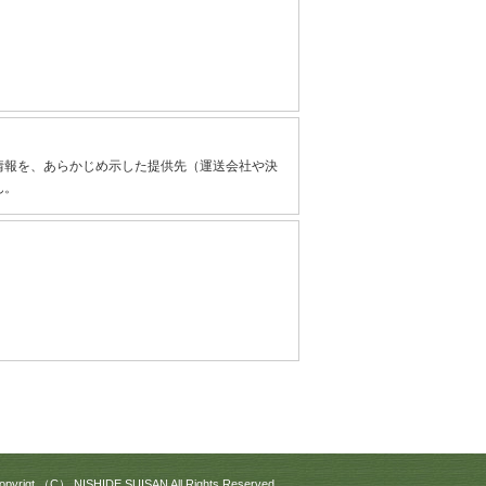
情報を、あらかじめ示した提供先（運送会社や決
ん。
opyrigt （C） NISHIDE SUISAN All Rights Reserved.